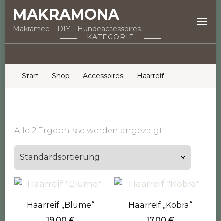
MAKRAMONA
Makramee – DIY – Hundeaccessoires
KATEGORIE
Start
Shop
Accessoires
Haarreif
Alle 2 Ergebnisse werden angezeigt
Haarreif „Blume“
Haarreif „Kobra“
19,00
€
17,00
€