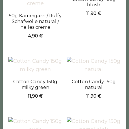
blush
11,90
€
50g Kammgarn / fluffy
Schafwolle natural /
helles creme
4,90
€
Cotton Candy 150g
Cotton Candy 150g
milky green
natural
11,90
€
11,90
€