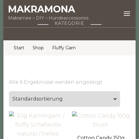
MAKRAMONA
Makramee – DIY – Hundeaccessoires
KATEGORIE
Start
Shop
Fluffy Garn
Alle 6 Ergebnisse werden angezeigt
Cotton Candy 150g