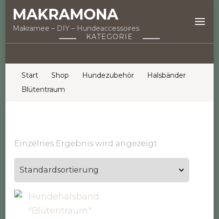
MAKRAMONA
Makramee – DIY – Hundeaccessoires
KATEGORIE
Start
Shop
Hundezubehör
Halsbänder
Blütentraum
Einzelnes Ergebnis wird angezeigt