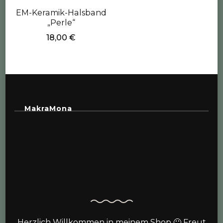
EM-Keramik-Halsband
„Perle“
18,00
€
MakraMona
Herzlich Willkommen in meinem Shop 🙂 Freut