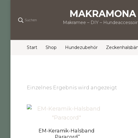
MAKRAMONA
Suchen
Makramee – DIY – Hundeaccessoir
Start
Shop
Hundezubehör
Zeckenhalsbä
Einzelnes Ergebnis wird angezeigt
EM-Keramik-Halsband
„Paracord“