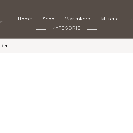
Home
Shop
Warenkorb
Material
es
KATEGORIE
nder