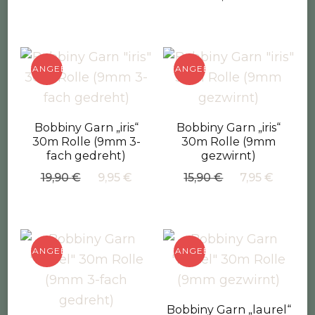
war:
ist:
15,90 €
7,95 €.
ANGEBOT!
ANGEBOT!
Bobbiny Garn „iris“
Bobbiny Garn „iris“
30m Rolle (9mm 3-
30m Rolle (9mm
fach gedreht)
gezwirnt)
Ursprünglicher
Aktueller
Ursprüngliche
Aktuel
19,90
€
9,95
€
15,90
€
7,95
€
Preis
Preis
Preis
Preis
war:
ist:
war:
ist:
19,90 €
9,95 €.
15,90 €
7,95 €
ANGEBOT!
ANGEBOT!
Bobbiny Garn „laurel“