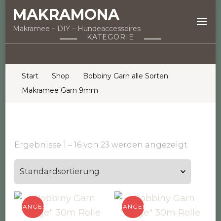
MAKRAMONA
Makramee – DIY – Hundeaccessoires
KATEGORIE
Start
Shop
Bobbiny Garn alle Sorten
Makramee Garn 9mm
Ergebnisse 1 – 16 von 23 werden angezeigt
ANGEBOT!
ANGEBOT!