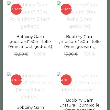
ANGEBOT!
ANGEBOT!
Bobbiny Garn
Bobbiny Garn
„mustard“ 30m Rolle
„mustard“ 30m Rolle
(9mm 3-fach gedreht)
(9mm gezwirnt)
Ursprünglicher
Aktueller
Ursprüngliche
Aktuel
19,90
€
9,95
€
15,90
€
7,95
€
Preis
Preis
Preis
Preis
war:
ist:
war:
ist:
19,90 €
9,95 €.
15,90 €
7,95 €
ANGEBOT!
ANGEBOT!
Bobbiny Garn
„natural“ 30m Rolle
Bobbiny Garn