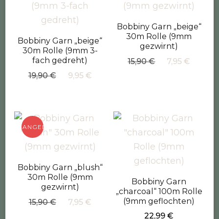
Bobbiny Garn „beige“
30m Rolle (9mm
Bobbiny Garn „beige“
gezwirnt)
30m Rolle (9mm 3-
fach gedreht)
Ursprüngliche
Aktuel
15,90
€
7,95
€
Preis
Preis
Ursprünglicher
Aktueller
19,90
€
9,95
€
war:
ist:
Preis
Preis
15,90 €
7,95 €
war:
ist:
19,90 €
9,95 €.
ANGEBOT!
Bobbiny Garn „blush“
30m Rolle (9mm
Bobbiny Garn
gezwirnt)
„charcoal“ 100m Rolle
Ursprünglicher
Aktueller
(9mm geflochten)
15,90
€
7,95
€
Preis
Preis
22,99
€