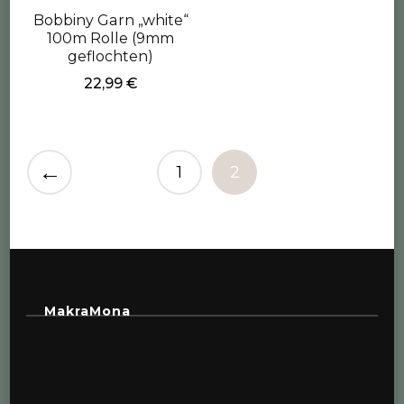
Bobbiny Garn „white“
100m Rolle (9mm
geflochten)
22,99
€
←
1
2
MakraMona