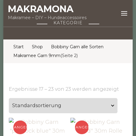
MAKRAMONA
Makramee – DIY – Hundeaccessoires
KATEGORIE
Start
Shop
Bobbiny Garn alle Sorten
Makramee Garn 9mm
(Seite 2)
Ergebnisse 17 – 23 von 23 werden angezeigt
ANGEBOT!
ANGEBOT!