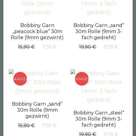
Bobbiny Garn
Bobbiny Garn „sand“
„peacock blue“ 30m
30m Rolle (9mm 3-
Rolle (9mm gezwirnt)
fach gedreht)
Ursprünglicher
Aktueller
Ursprüngliche
Aktue
15,90
€
7,95
€
19,90
€
9,95
€
Preis
Preis
Preis
Preis
war:
ist:
war:
ist:
15,90 €
7,95 €.
19,90 €
9,95 €
ANGEBOT!
ANGEBOT!
Bobbiny Garn „sand“
30m Rolle (9mm
Bobbiny Garn „steel“
gezwirnt)
30m Rolle (9mm 3-
Ursprünglicher
Aktueller
fach gedreht)
15,90
€
7,95
€
Preis
Preis
Ursprüngliche
Aktue
19,90
€
9,95
€