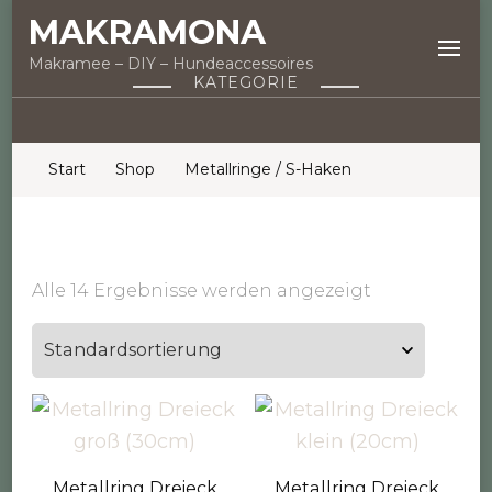
MAKRAMONA
Makramee – DIY – Hundeaccessoires
KATEGORIE
Start
Shop
Metallringe / S-Haken
Alle 14 Ergebnisse werden angezeigt
Metallring Dreieck
Metallring Dreieck