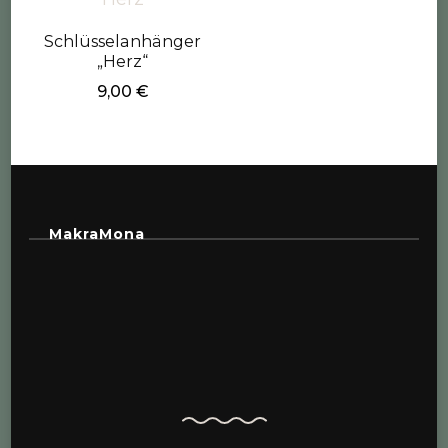
Schlüsselanhänger
„Herz“
9,00
€
MakraMona