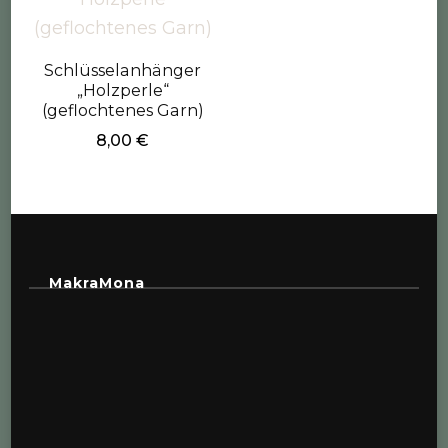
Schlüsselanhänger
„Holzperle“
(geflochtenes Garn)
8,00
€
MakraMona