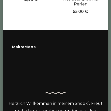
Perlen
55,00
€
MakraMona
Herzlich Willkommen in meinem Shop 🙂 Freut
mich, dass du hierher gefunden hast. Ich