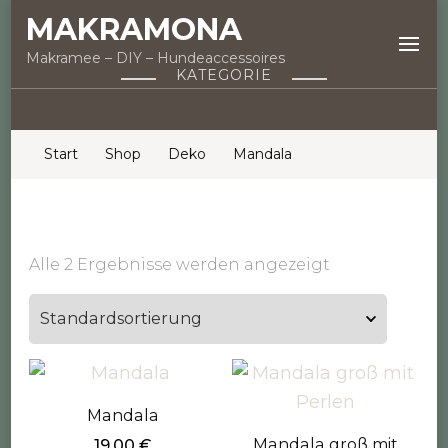
MAKRAMONA
Makramee – DIY – Hundeaccessoires
KATEGORIE
Start
Shop
Deko
Mandala
Alle 2 Ergebnisse werden angezeigt
Mandala
Mandala groß mit
19,00
€