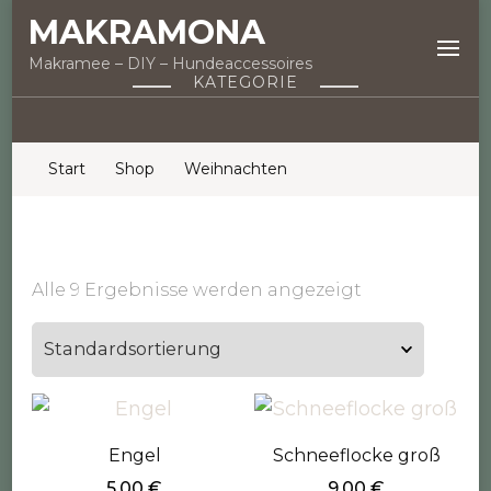
MAKRAMONA
Makramee – DIY – Hundeaccessoires
KATEGORIE
Start
Shop
Weihnachten
Alle 9 Ergebnisse werden angezeigt
Engel
Schneeflocke groß
5,00
€
9,00
€