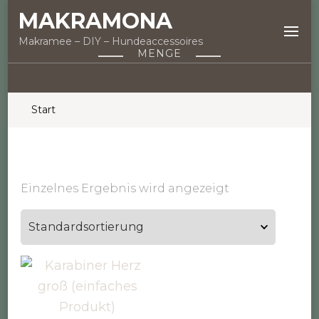
MAKRAMONA
Makramee – DIY – Hundeaccessoires
MENGE
Start
Einzelnes Ergebnis wird angezeigt