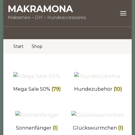
MAKRAMONA
Makramee – DIY – Hundeaccessoires
Start
Shop
Mega Sale 50%
(79)
Hundezubehör
(10)
Sonnenfänger
(1)
Glückswürmchen
(1)