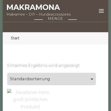
MAKRAMONA
Makramee – DIY – Hundeaccessoires
MENGE
Start
Einzelnes Ergebnis wird angezeigt