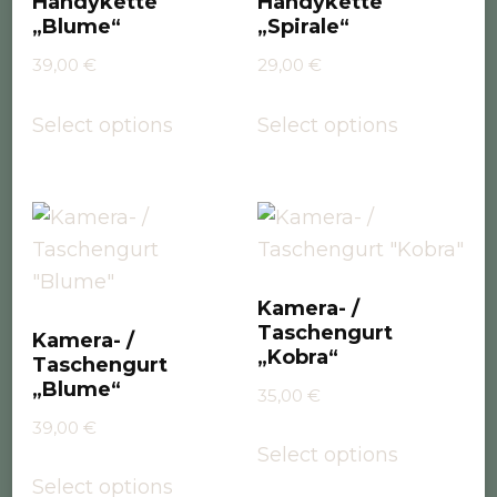
Handykette
Handykette
„Blume“
„Spirale“
39,00
€
29,00
€
Select options
Select options
Kamera- /
Taschengurt
Kamera- /
„Kobra“
Taschengurt
„Blume“
35,00
€
39,00
€
Select options
Select options