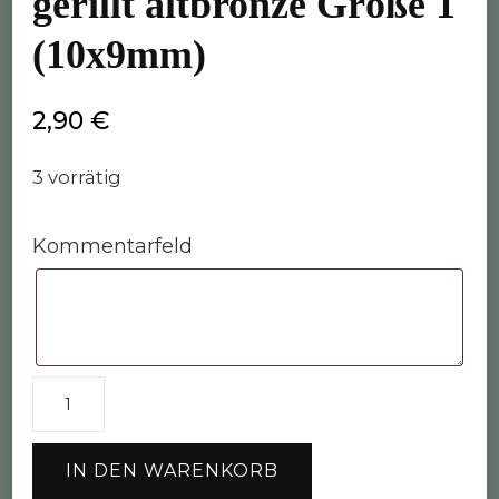
gerillt altbronze Größe 1
(10x9mm)
2,90
€
3 vorrätig
Kommentarfeld
10
x
Großlochperle
IN DEN WARENKORB
rund