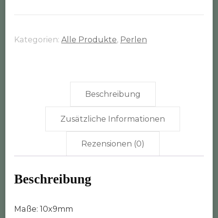
gerillt
altbronze
Größe
Kategorien:
Alle Produkte
,
Perlen
1
(10x9mm)
Menge
Beschreibung
Zusätzliche Informationen
Rezensionen (0)
Beschreibung
Maße: 10x9mm