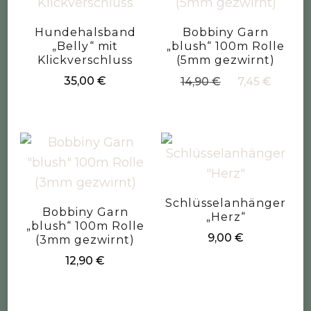
Hundehalsband
Bobbiny Garn
„Belly“ mit
„blush“ 100m Rolle
Klickverschluss
(5mm gezwirnt)
Ursprüngliche
Aktue
35,00
€
14,90
€
7,45
€
Preis
Preis
war:
ist:
14,90 €
7,45 €
Schlüsselanhänger
Bobbiny Garn
„Herz“
„blush“ 100m Rolle
9,00
€
(3mm gezwirnt)
12,90
€