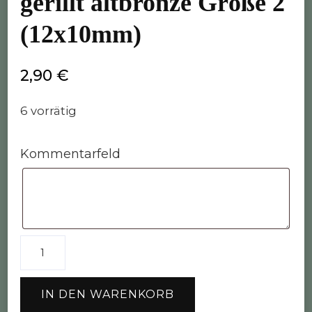
gerillt altbronze Größe 2
(12x10mm)
2,90
€
6 vorrätig
Kommentarfeld
10
x
Großlochperle
IN DEN WARENKORB
rund