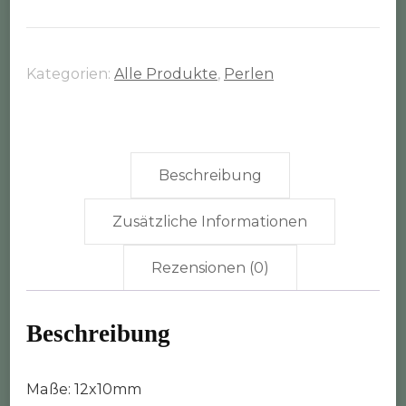
gerillt
altbronze
Größe
Kategorien:
Alle Produkte
,
Perlen
2
(12x10mm)
Menge
Beschreibung
Zusätzliche Informationen
Rezensionen (0)
Beschreibung
Maße: 12x10mm