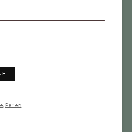
RB
te
,
Perlen