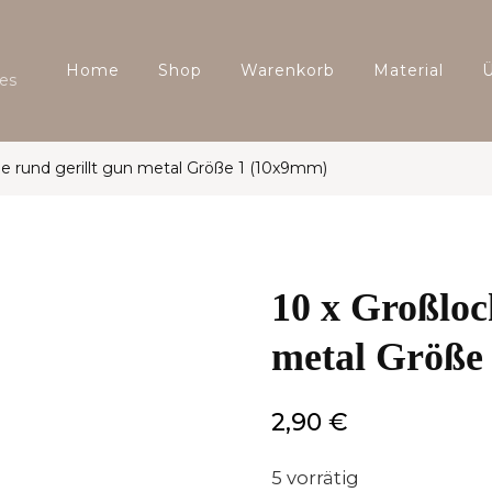
Home
Shop
Warenkorb
Material
es
le rund gerillt gun metal Größe 1 (10x9mm)
10 x Großloc
metal Größe
2,90
€
5 vorrätig