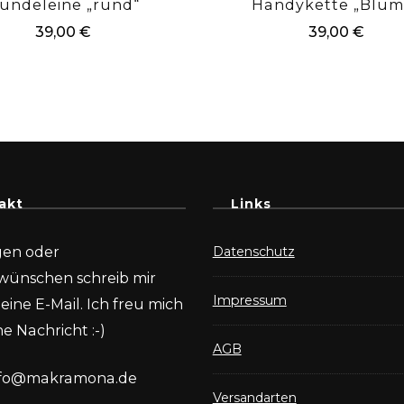
undeleine „rund“
Handykette „Blum
39,00
€
39,00
€
akt
Links
gen oder
Datenschutz
wünschen schreib mir
Impressum
eine E-Mail. Ich freu mich
e Nachricht :-)
AGB
nfo@makramona.de
Versandarten