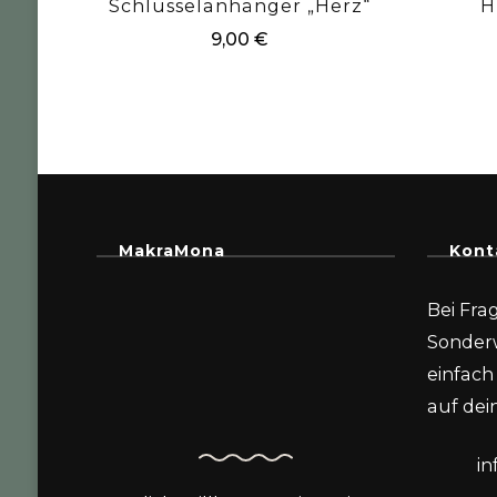
Schlüsselanhänger „Herz“
H
9,00
€
MakraMona
Kont
Bei Fra
Sonder
einfach 
auf dein
i