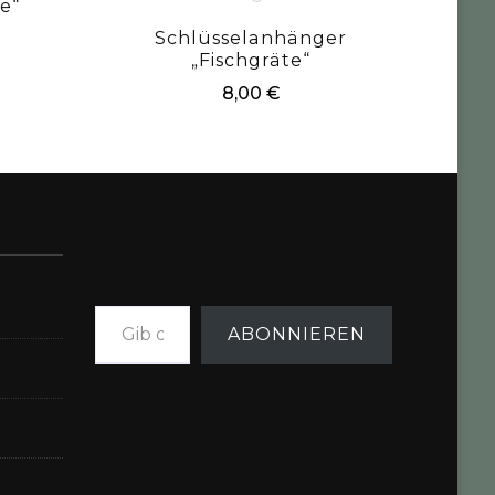
e“
Schlüsselanhänger
„Fischgräte“
8,00
€
Gib deine E-Mail-Adresse ein ...
ABONNIEREN