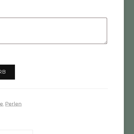
RB
te
,
Perlen