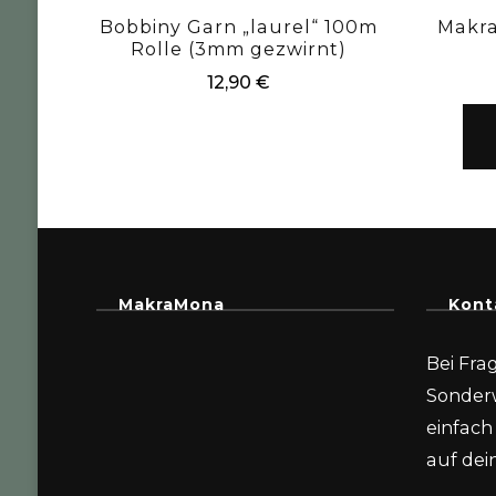
Bobbiny Garn „laurel“ 100m
Makr
Rolle (3mm gezwirnt)
12,90
€
MakraMona
Kont
Bei Fra
Sonder
einfach 
auf dein