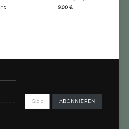
and
9,00
€
Gib deine E-Mail-Adresse ein ...
ABONNIEREN