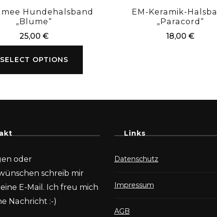
amee Hundehalsband
EM-Keramik-Halsb
„Blume“
„Paracord“
25,00
€
18,00
€
SELECT OPTIONS
akt
Links
gen oder
Datenschutz
wünschen schreib mir
Impressum
eine E-Mail. Ich freu mich
e Nachricht :-)
AGB