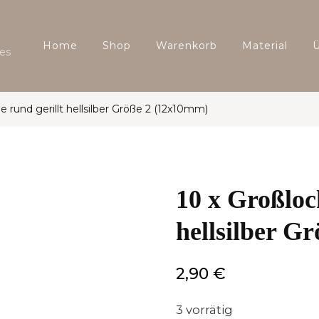
Home
Shop
Warenkorb
Material
es
e rund gerillt hellsilber Größe 2 (12x10mm)
10 x Großloc
hellsilber G
2,90
€
3 vorrätig