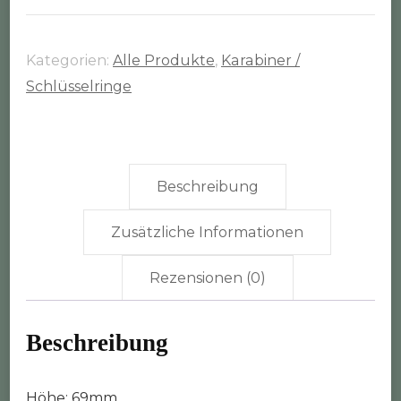
Schlüsselring
Menge
Kategorien:
Alle Produkte
,
Karabiner /
Schlüsselringe
Beschreibung
Zusätzliche Informationen
Rezensionen (0)
Beschreibung
Höhe: 69mm