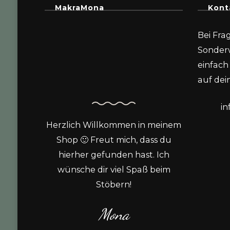
MakraMona
Kont
Bei Fra
Sonder
einfach 
auf dein
i
Herzlich Willkommen in meinem
Shop 🙂 Freut mich, dass du
hierher gefunden hast. Ich
wünsche dir viel Spaß beim
Stöbern!
Mona