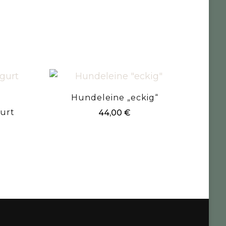
Hundeleine „eckig“
urt
44,00
€