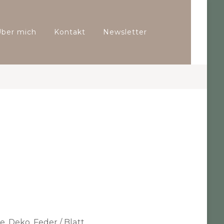
Über mich
Kontakt
Newsletter
te
,
Deko
,
Feder / Blatt