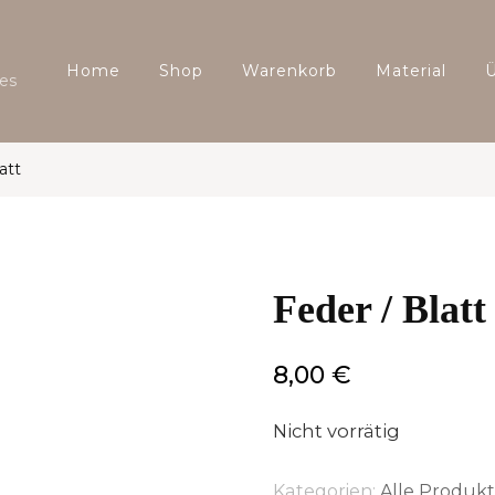
Home
Shop
Warenkorb
Material
es
att
Feder / Blatt
8,00
€
Nicht vorrätig
Kategorien:
Alle Produk