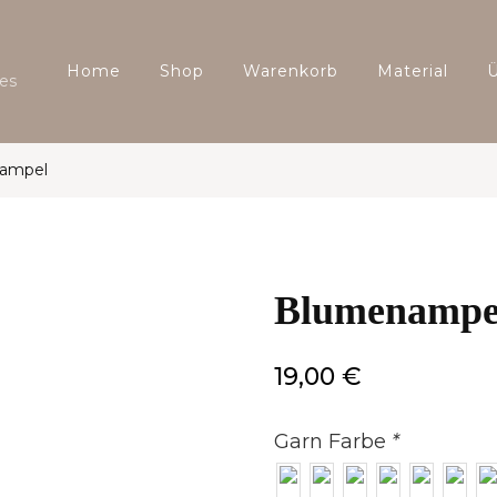
Home
Shop
Warenkorb
Material
es
ampel
Blumenampe
19,00
€
Garn Farbe
*