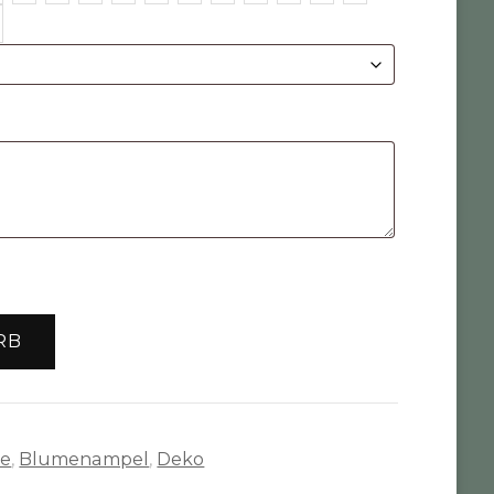
RB
te
,
Blumenampel
,
Deko