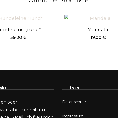
Ähnliche Produkte
undeleine „rund“
Mandala
39,00
€
19,00
€
akt
Links
gen oder
Datenschutz
wünschen schreib mir
Impressum
eine E-Mail. Ich freu mich