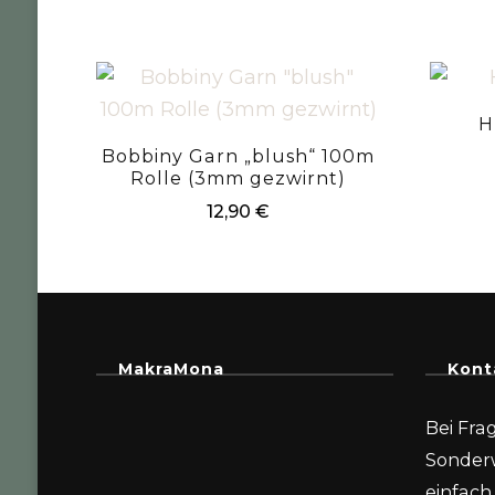
H
Bobbiny Garn „blush“ 100m
Rolle (3mm gezwirnt)
12,90
€
MakraMona
Kont
Bei Fra
Sonder
einfach 