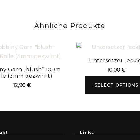
Ähnliche Produkte
Untersetzer „ecki
ny Garn „blush“ 100m
10,00
€
lle (3mm gezwirnt)
SELECT OPTIONS
12,90
€
akt
Links