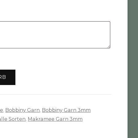
RB
te
,
Bobbiny Garn
,
Bobbiny Garn 3mm
lle Sorten
,
Makramee Garn 3mm