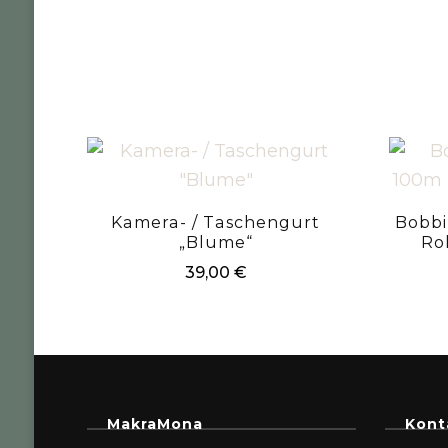
Kamera- / Taschengurt
Bobbi
„Blume“
Ro
39,00
€
MakraMona
Kont