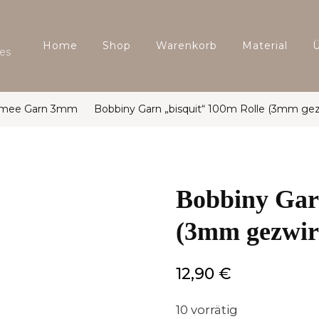
Home
Shop
Warenkorb
Material
es
amee Garn 3mm
Bobbiny Garn „bisquit“ 100m Rolle (3mm gez
Bobbiny Gar
(3mm gezwir
12,90
€
10 vorrätig