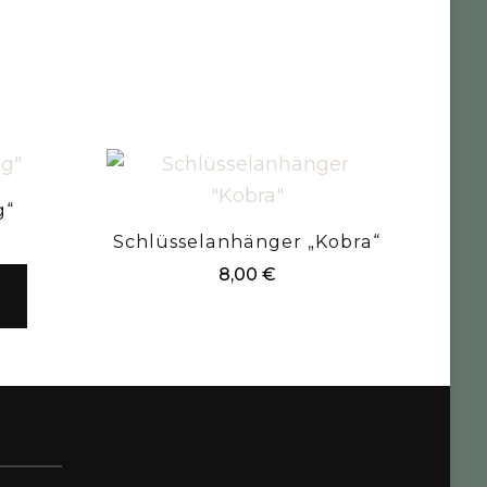
g“
Schlüsselanhänger „Kobra“
8,00
€