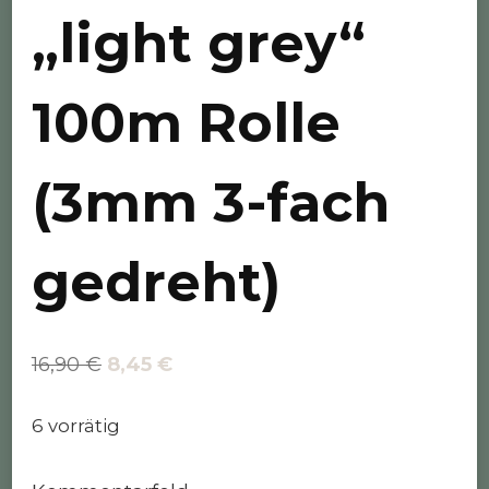
„light grey“
100m Rolle
(3mm 3-fach
gedreht)
Ursprünglicher
Aktueller
16,90
€
8,45
€
Preis
Preis
6 vorrätig
war:
ist:
16,90 €
8,45 €.