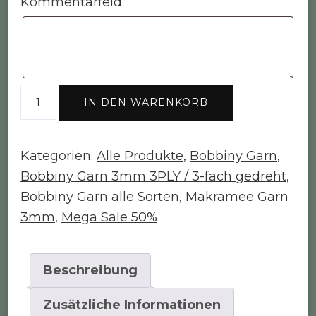
Kommentarfeld
Bobbiny
IN DEN WARENKORB
Garn
"light
grey"
Kategorien:
Alle Produkte
,
Bobbiny Garn
,
100m
Bobbiny Garn 3mm 3PLY / 3-fach gedreht
,
Rolle
Bobbiny Garn alle Sorten
,
Makramee Garn
(3mm
3mm
,
Mega Sale 50%
3-
fach
Beschreibung
gedreht)
Menge
Zusätzliche Informationen