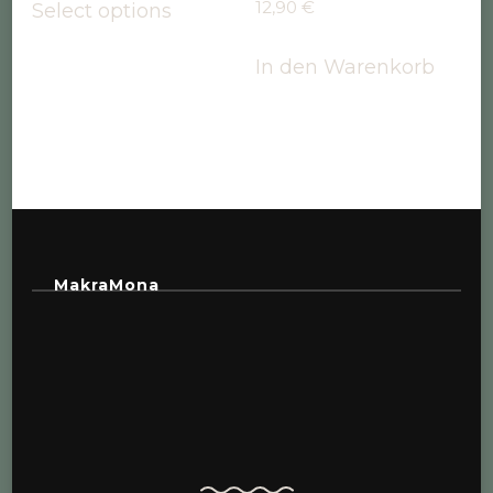
12,90
€
Select options
In den Warenkorb
MakraMona