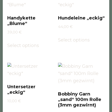
Handykette
Hundeleine „eckig“
„Blume“
44,00
€
39,00
€
Select options
Select options
Untersetzer
„eckig“
Bobbiny Garn
„sand“ 100m Rolle
10,00
€
(3mm gezwirnt)