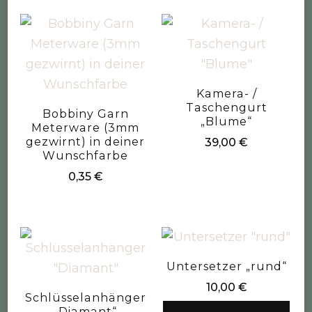
Kamera- /
Taschengurt
Bobbiny Garn
„Blume“
Meterware (3mm
gezwirnt) in deiner
39,00
€
Wunschfarbe
0,35
€
Untersetzer „rund“
10,00
€
Schlüsselanhänger
„Diamant“