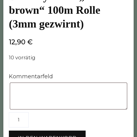
brown“ 100m Rolle
(3mm gezwirnt)
12,90
€
10 vorrätig
Kommentarfeld
Bobbiny
Garn
"nut