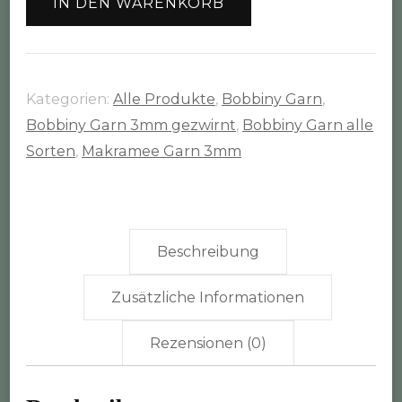
IN DEN WARENKORB
brown"
100m
Rolle
(3mm
Kategorien:
Alle Produkte
,
Bobbiny Garn
,
gezwirnt)
Bobbiny Garn 3mm gezwirnt
,
Bobbiny Garn alle
Menge
Sorten
,
Makramee Garn 3mm
Beschreibung
Zusätzliche Informationen
Rezensionen (0)