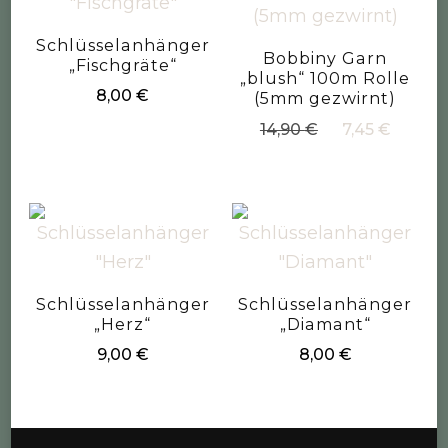
Schlüsselanhänger
Bobbiny Garn
„Fischgräte“
„blush“ 100m Rolle
8,00
€
(5mm gezwirnt)
Ursprüngliche
Aktue
14,90
€
7,45
€
Preis
Preis
war:
ist:
14,90 €
7,45 €
Schlüsselanhänger
Schlüsselanhänger
„Herz“
„Diamant“
9,00
€
8,00
€