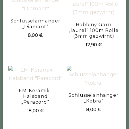
Schlüsselanhänger
Bobbiny Garn
„Diamant“
„laurel“ 100m Rolle
8,00
€
(3mm gezwirnt)
12,90
€
EM-Keramik-
Schlüsselanhänger
Halsband
„Kobra“
„Paracord“
8,00
€
18,00
€