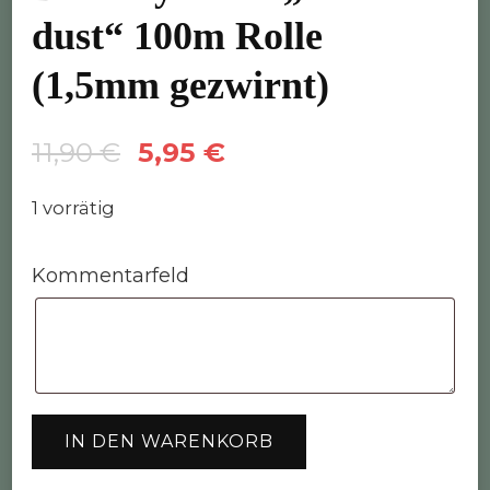
dust“ 100m Rolle
(1,5mm gezwirnt)
Ursprünglicher
Aktueller
11,90
€
5,95
€
Preis
Preis
1 vorrätig
war:
ist:
11,90 €
5,95 €.
Kommentarfeld
Bobbiny
IN DEN WARENKORB
Garn
"rainbow