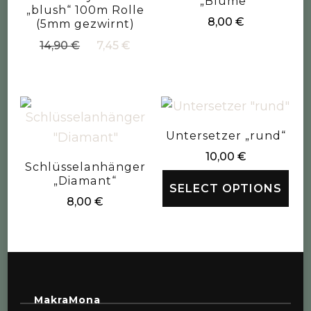
„Blume“
„blush“ 100m Rolle
8,00
€
(5mm gezwirnt)
Ursprünglicher
Aktueller
14,90
€
7,45
€
Preis
Preis
war:
ist:
14,90 €
7,45 €.
Untersetzer „rund“
10,00
€
Schlüsselanhänger
„Diamant“
SELECT OPTIONS
8,00
€
MakraMona