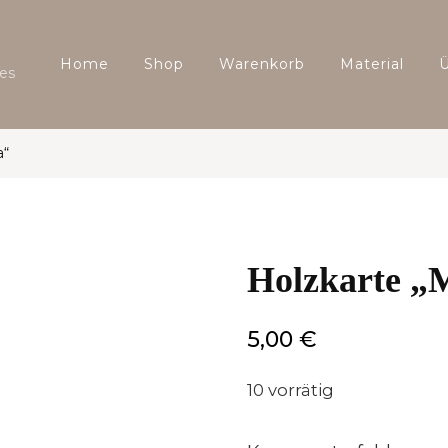
Home
Shop
Warenkorb
Material
es
a“
Holzkarte 
5,00
€
10 vorrätig