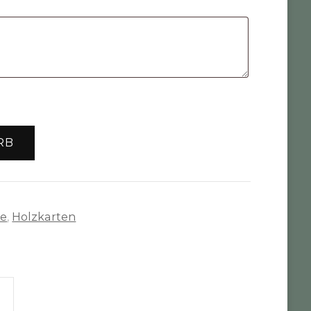
RB
te
,
Holzkarten