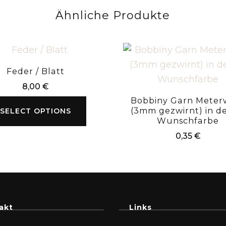
Ähnliche Produkte
Feder / Blatt
8,00
€
Bobbiny Garn Meter
(3mm gezwirnt) in d
SELECT OPTIONS
Wunschfarbe
0,35
€
akt
Links