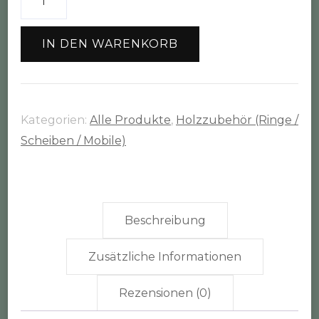
groß
(Ø
IN DEN WARENKORB
16-
19cm
/
1,5cm
Kategorien:
Alle Produkte
,
Holzzubehör (Ringe /
dick)
Scheiben / Mobile)
Menge
Beschreibung
Zusätzliche Informationen
Rezensionen (0)