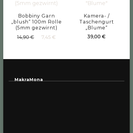
Bobbiny Garn
Kamera- /
„blush“ 100m Rolle
Taschengurt
(5mm gezwirnt)
„Blume“
Ursprünglicher
Aktueller
39,00
€
14,90
€
7,45
€
Preis
Preis
war:
ist:
14,90 €
7,45 €.
MakraMona