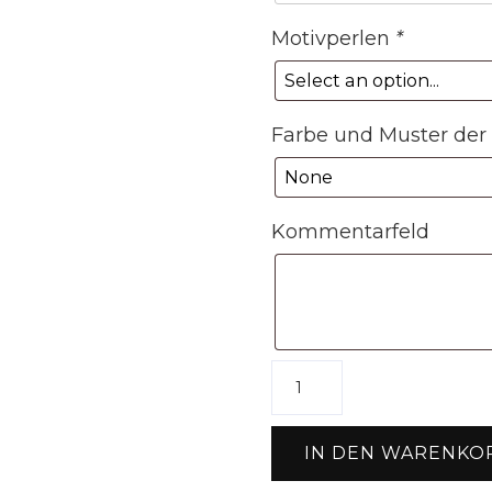
Motivperlen
*
Farbe und Muster der
Kommentarfeld
Hundehalsband
"Belly"
mit
IN DEN WARENKO
Biothane