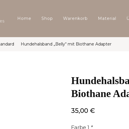
Home
Shop
Warenkorb
Material
es
tandard
Hundehalsband „Belly“ mit Biothane Adapter
Hundehalsba
Biothane Ad
35,00
€
Farbe 1
*