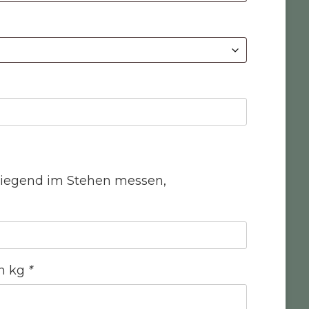
nliegend im Stehen messen,
in kg
*