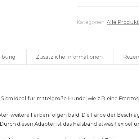
Adapter
Menge
Kategorien:
Alle Produk
eibung
Zusätzliche Informationen
Rezen
 2,5 cm ideal für mittelgroße Hunde, wie z.B. eine Franzö
ter, weitere Farben folgen bald. Die Farbe der Beschlä
urch diesen Adapter ist das Halsband etwas flexibel un