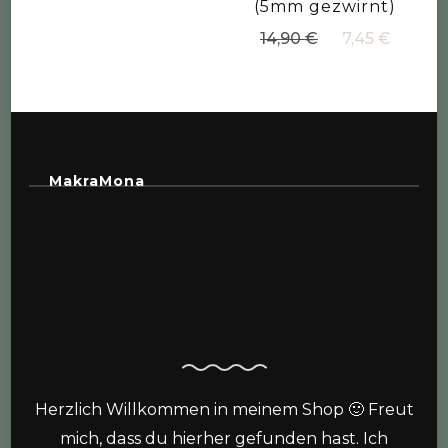
(5mm gezwirnt)
Ursprüngliche
Aktue
14,90
€
7,45
€
Preis
Preis
war:
ist:
14,90 €
7,45 €
MakraMona
Herzlich Willkommen in meinem Shop 🙂 Freut
mich, dass du hierher gefunden hast. Ich