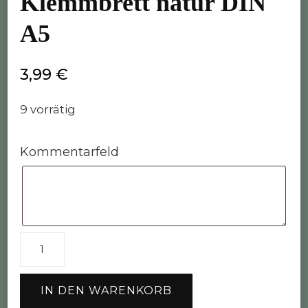
Klemmbrett natur DIN
A5
3,99
€
9 vorrätig
Kommentarfeld
Klemmbrett
natur
DIN
IN DEN WARENKORB
A5