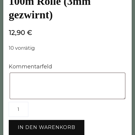
100m Rolle (3mm
gezwirnt)
12,90
€
10 vorrätig
Kommentarfeld
Bobbiny
Garn
"jeans"
IN DEN WARENKORB
100m