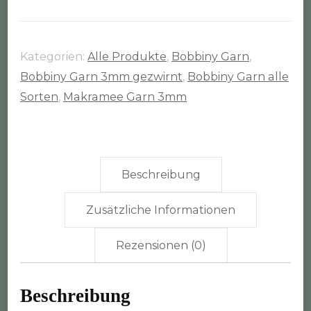
Rolle
(3mm
gezwirnt)
Kategorien:
Alle Produkte
,
Bobbiny Garn
,
Menge
Bobbiny Garn 3mm gezwirnt
,
Bobbiny Garn alle
Sorten
,
Makramee Garn 3mm
Beschreibung
Zusätzliche Informationen
Rezensionen (0)
Beschreibung