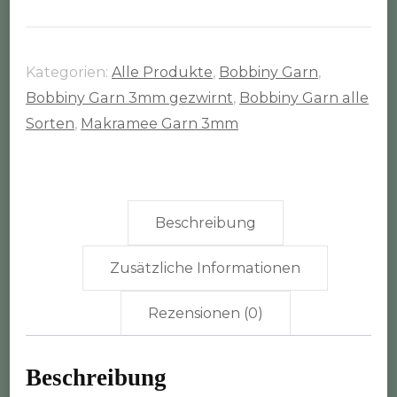
Rolle
(3mm
gezwirnt)
Kategorien:
Alle Produkte
,
Bobbiny Garn
,
Menge
Bobbiny Garn 3mm gezwirnt
,
Bobbiny Garn alle
Sorten
,
Makramee Garn 3mm
Beschreibung
Zusätzliche Informationen
Rezensionen (0)
Beschreibung