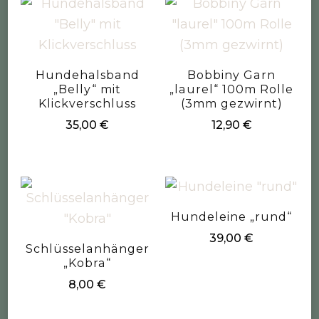
Hundehalsband
Bobbiny Garn
„Belly“ mit
„laurel“ 100m Rolle
Klickverschluss
(3mm gezwirnt)
35,00
€
12,90
€
Hundeleine „rund“
39,00
€
Schlüsselanhänger
„Kobra“
8,00
€