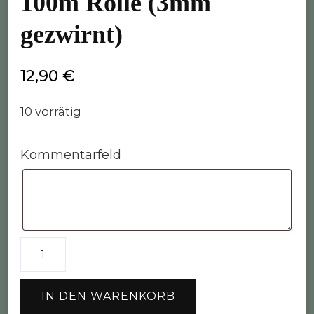
100m Rolle (3mm
gezwirnt)
12,90
€
10 vorrätig
Kommentarfeld
Bobbiny
Garn
"silver"
IN DEN WARENKORB
100m