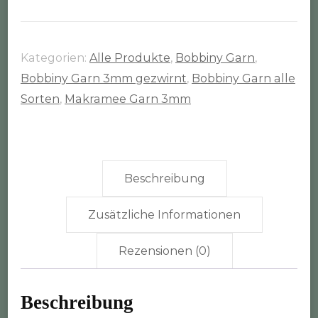
Rolle
(3mm
gezwirnt)
Kategorien:
Alle Produkte
,
Bobbiny Garn
,
Menge
Bobbiny Garn 3mm gezwirnt
,
Bobbiny Garn alle
Sorten
,
Makramee Garn 3mm
Beschreibung
Zusätzliche Informationen
Rezensionen (0)
Beschreibung