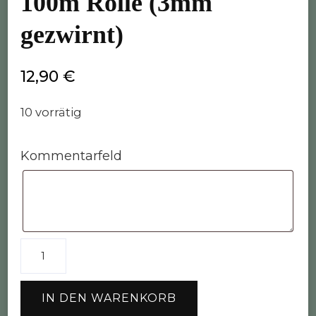
100m Rolle (3mm
gezwirnt)
12,90
€
10 vorrätig
Kommentarfeld
Bobbiny
Garn
"steel"
IN DEN WARENKORB
100m