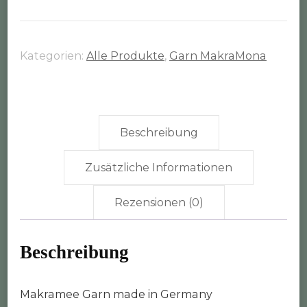
Rolle
(3mm
geflochten)
Kategorien:
Alle Produkte
,
Garn MakraMona
Menge
Beschreibung
Zusätzliche Informationen
Rezensionen (0)
Beschreibung
Makramee Garn made in Germany