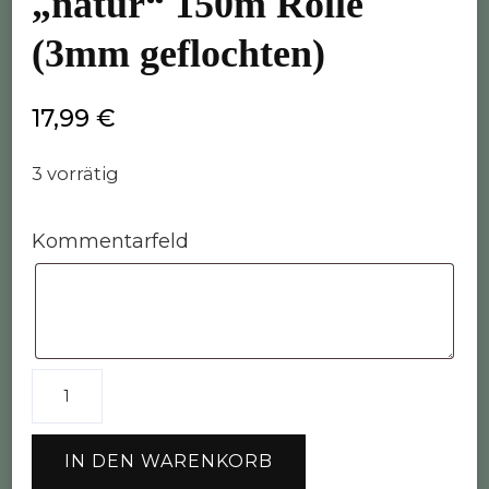
„natur“ 150m Rolle
(3mm geflochten)
17,99
€
3 vorrätig
Kommentarfeld
MakraMona
Garn
"natur"
IN DEN WARENKORB
150m