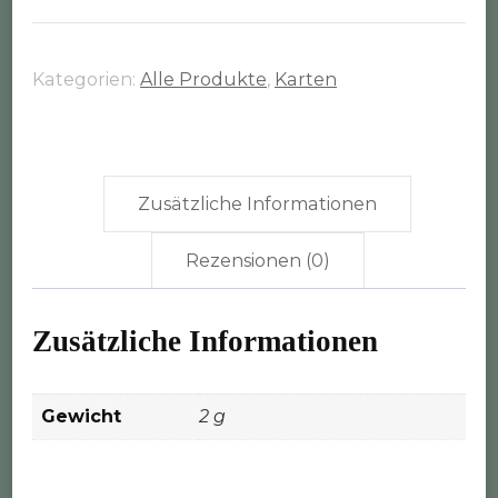
inkl.
Umschlag
und
Kategorien:
Alle Produkte
,
Karten
Holzklammer
Menge
Zusätzliche Informationen
Rezensionen (0)
Zusätzliche Informationen
Gewicht
2 g