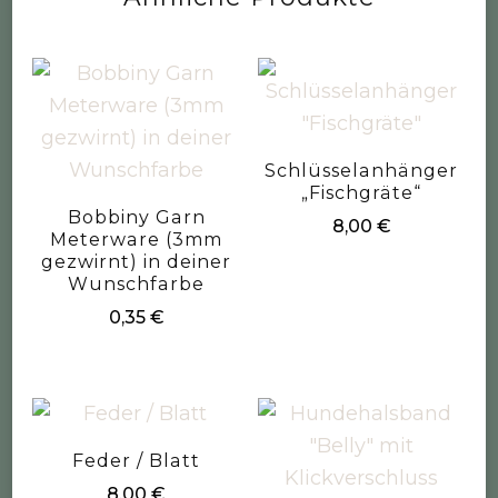
Schlüsselanhänger
„Fischgräte“
Bobbiny Garn
8,00
€
Meterware (3mm
gezwirnt) in deiner
Wunschfarbe
0,35
€
Feder / Blatt
8,00
€