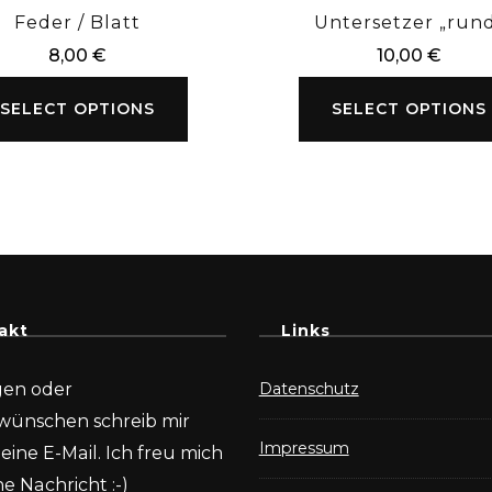
Feder / Blatt
Untersetzer „run
8,00
€
10,00
€
SELECT OPTIONS
SELECT OPTIONS
akt
Links
gen oder
Datenschutz
wünschen schreib mir
Impressum
eine E-Mail. Ich freu mich
e Nachricht :-)