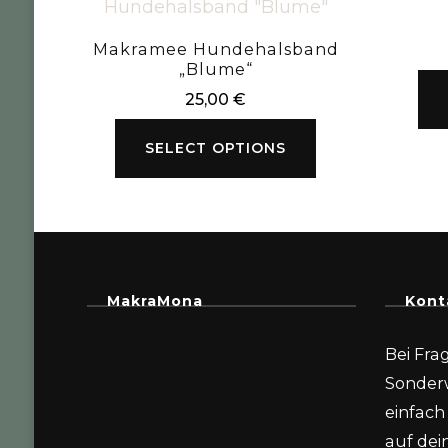
Makramee Hundehalsband
„Blume“
25,00
€
SELECT OPTIONS
MakraMona
Kont
Bei Fra
Sonder
einfach 
auf dein