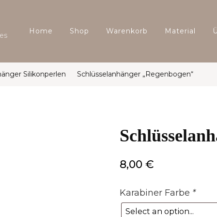
Home
Shop
Warenkorb
Material
es
änger Silikonperlen
Schlüsselanhänger „Regenbogen“
Schlüsselan
8,00
€
Karabiner Farbe
*