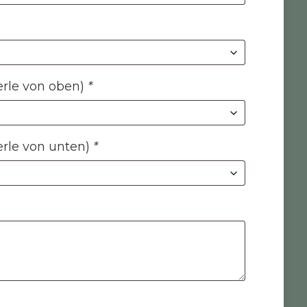
Perle von oben)
*
erle von unten)
*