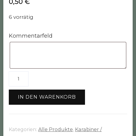
0,50
€
6 vorrätig
Kommentarfeld
Schlüsselring
rund
silberfarben
IN DEN WARENKORB
Menge
Kategorien:
Alle Produkte
,
Karabiner /