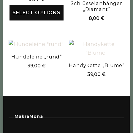
Schlüsselanhänger
„Diamant“
SELECT OPTIONS
8,00
€
Hundeleine „rund“
Handykette „Blume“
39,00
€
39,00
€
MakraMona