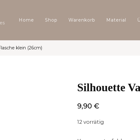
Home
Shop
Warenkorb
Material
es
Flasche klein (26cm)
Silhouette V
9,90
€
12 vorrätig