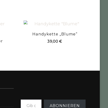
Handykette „Blume“
er
39,00
€
Gib deine E-Mail-Adresse ein ...
ABONNIEREN