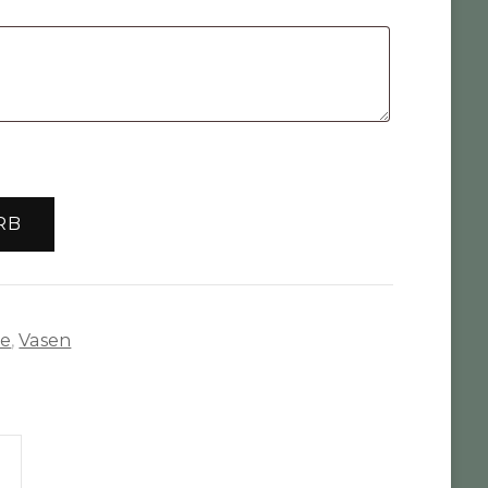
RB
te
,
Vasen