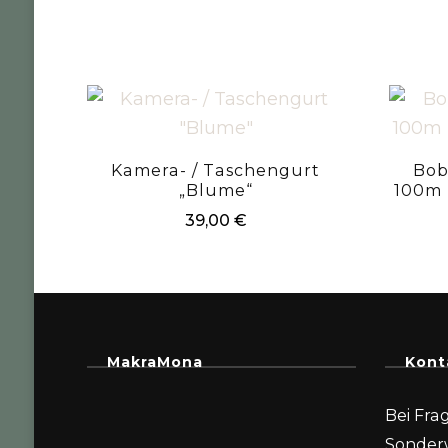
Kamera- / Taschengurt
Bob
„Blume“
100m 
39,00
€
MakraMona
Kont
Bei Fra
Sonder