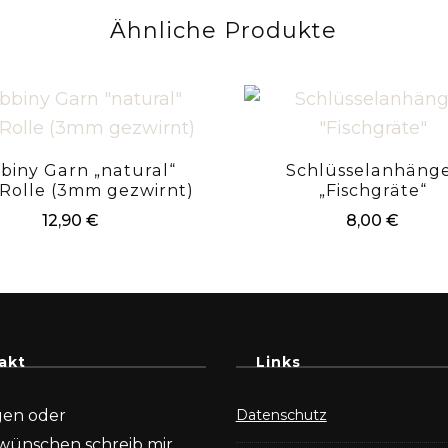
Ähnliche Produkte
biny Garn „natural“
Schlüsselanhäng
Rolle (3mm gezwirnt)
„Fischgräte“
12,90
€
8,00
€
akt
Links
gen oder
Datenschutz
wünschen schreib mir