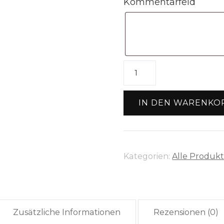
Kommentarfeld
Silhouette
Vase
Flasche
IN DEN WARENKO
klein
(26cm)
Menge
Kategorien:
Alle Produk
Zusätzliche Informationen
Rezensionen (0)