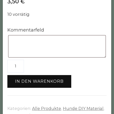
3,50
€
10 vorrätig
Kommentarfeld
Steckschnalle
schwarz
klein
IN DEN WARENKORB
(15mm)
Menge
Kategorien:
Alle Produkte
,
Hunde DIY Material
,