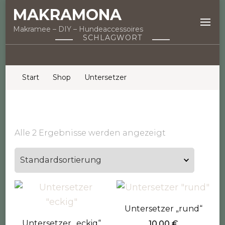
MAKRAMONA
Makramee – DIY – Hundeaccessoires
SCHLAGWORT
Start
Shop
Untersetzer
Alle 2 Ergebnisse werden angezeigt
Untersetzer „rund“
Untersetzer „eckig“
10,00
€