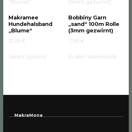
Makramee
Bobbiny Garn
Hundehalsband
„sand“ 100m Rolle
„Blume“
(3mm gezwirnt)
25,00
€
12,90
€
Select options
In den Warenkorb
MakraMona