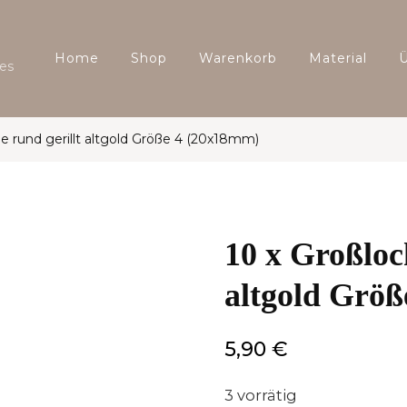
Home
Shop
Warenkorb
Material
es
le rund gerillt altgold Größe 4 (20x18mm)
10 x Großloc
altgold Grö
5,90
€
3 vorrätig