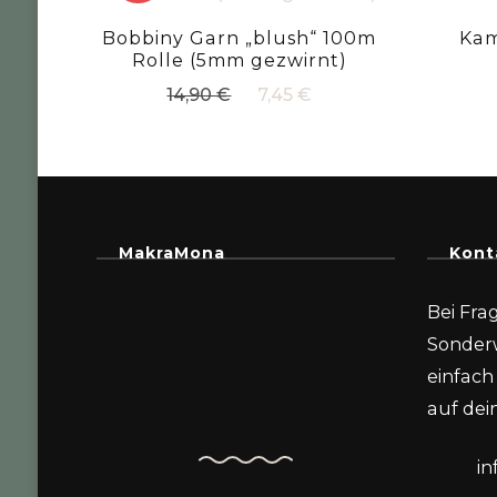
Bobbiny Garn „blush“ 100m
Kam
Rolle (5mm gezwirnt)
Ursprünglicher
Aktueller
14,90
€
7,45
€
Preis
Preis
war:
ist:
14,90 €
7,45 €.
MakraMona
Kont
Bei Fra
Sonder
einfach 
auf dein
i