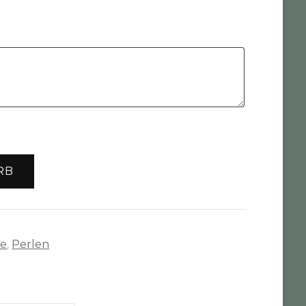
RB
te
,
Perlen