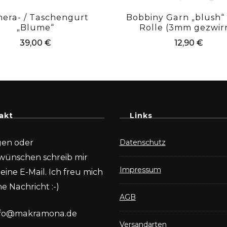
era- / Taschengurt
Bobbiny Garn „blush“
„Blume“
Rolle (3mm gezwir
39,00
€
12,90
€
akt
Links
gen oder
Datenschutz
wünschen schreib mir
Impressum
eine E-Mail. Ich freu mich
e Nachricht :-)
AGB
nfo@makramona.de
Versandarten