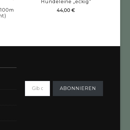
Hundeleine „eckig“
 100m
44,00
€
nt)
Gib deine E-Mail-Adresse ein ...
ABONNIEREN