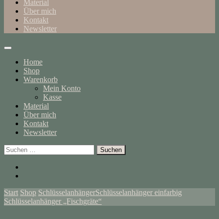
Material
Über mich
Kontakt
Newsletter
Home
Shop
Warenkorb
Mein Konto
Kasse
Material
Über mich
Kontakt
Newsletter
Suchen
nach:
Start
Shop
Schlüsselanhänger
Schlüsselanhänger einfarbig
Schlüsselanhänger „Fischgräte“