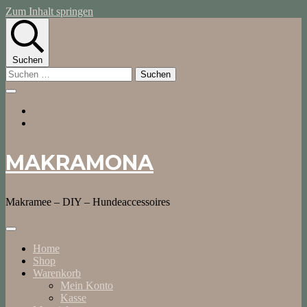
Zum Inhalt springen
Suchen
Suchen
nach:
MAKRAMONA
Makramee – DIY – Hundeaccessoires
Home
Shop
Warenkorb
Mein Konto
Kasse