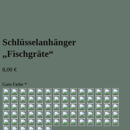
Schlüsselanhänger
„Fischgräte“
8,00
€
Garn Farbe
*