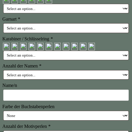
Garnart
*
Karabiner / Schlüsselring
*
Anzahl der Namen
*
Name/n
Farbe der Buchstabenperlen
Anzahl der Motivperlen
*