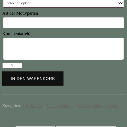
Art der Motivperlen
Kommentarfeld
Schlüsselanhänger
"Fischgräte"
Menge
IN DEN WARENKORB
Kategorien:
Alle Produkte
,
Schlüsselanhänger
,
Schlüsselanhänger einfarbig