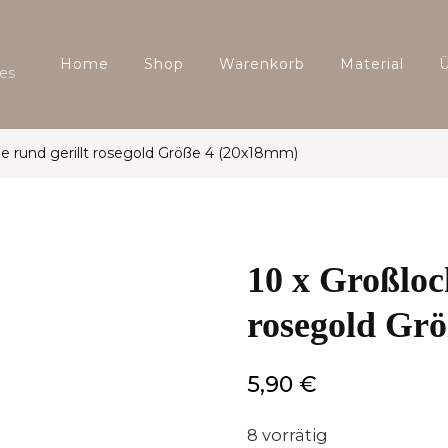
Home
Shop
Warenkorb
Material
es
le rund gerillt rosegold Größe 4 (20x18mm)
10 x Großloc
rosegold Gr
5,90
€
8 vorrätig