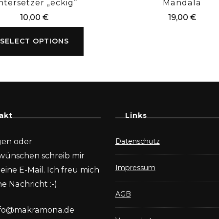
ntersetzer „eckig“
Mandala
10,00
€
19,00
€
SELECT OPTIONS
akt
Links
gen oder
Datenschutz
wünschen schreib mir
Impressum
eine E-Mail. Ich freu mich
e Nachricht :-)
AGB
nfo@makramona.de