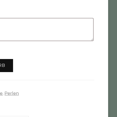
RB
te
,
Perlen