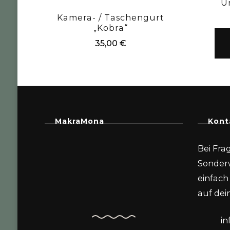
U
Kamera- / Taschengurt
„Kobra“
35,00
€
MakraMona
Kont
Bei Fra
Sonder
einfach 
auf dein
i