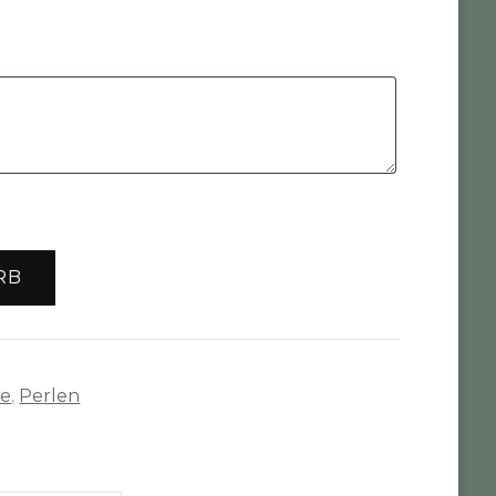
RB
te
,
Perlen