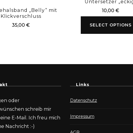
Untersetzer „ecki
halsband „Belly“ mit
10,00
€
Klickverschluss
SELECT OPTIONS
35,00
€
akt
Links
gen oder
Datenschutz
wünschen schreib mir
Impressum
eine E-Mail. Ich freu mich
e Nachricht :-)
AGB