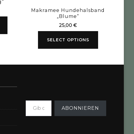
g“
Makramee Hundehalsband
„Blume“
25,00
€
SELECT OPTIONS
Gib deine E-Mail-Adresse ein ...
ABONNIEREN