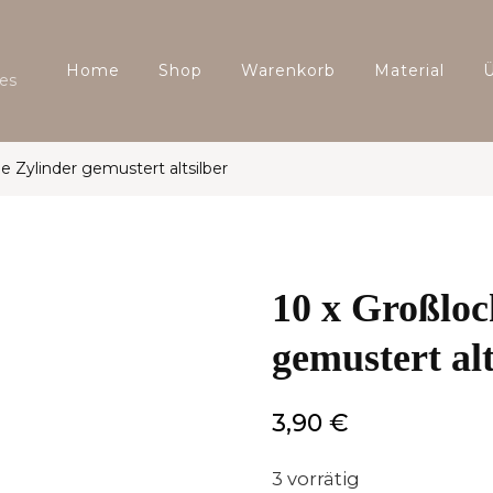
Home
Shop
Warenkorb
Material
es
e Zylinder gemustert altsilber
10 x Großloc
gemustert alt
3,90
€
3 vorrätig