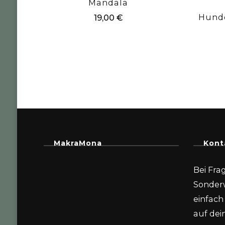
Mandala
Hunde
19,00
€
MakraMona
Kont
Bei Fra
Sonder
einfach 
auf dein