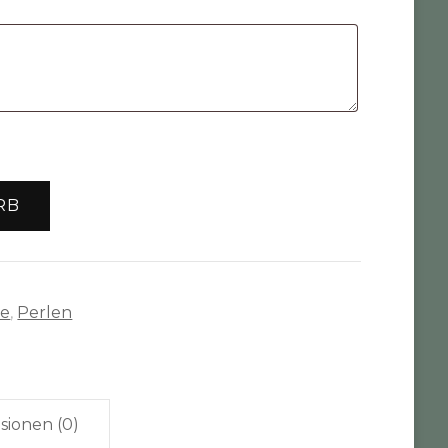
RB
te
,
Perlen
sionen (0)