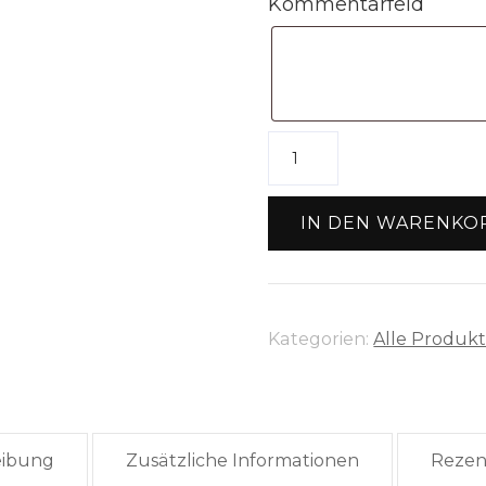
Kommentarfeld
10
x
Metallröhrchen
IN DEN WARENKO
gerillt
silber
Menge
Kategorien:
Alle Produk
eibung
Zusätzliche Informationen
Rezen