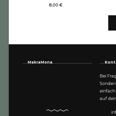
8,00
€
MakraMona
Kont
Bei Fra
Sonder
einfach 
auf dein
i