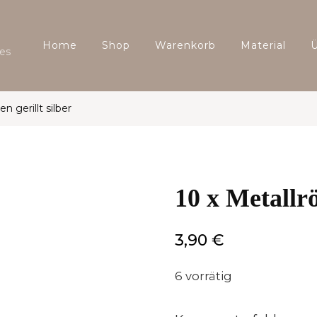
Home
Shop
Warenkorb
Material
es
n gerillt silber
10 x Metallrö
3,90
€
6 vorrätig