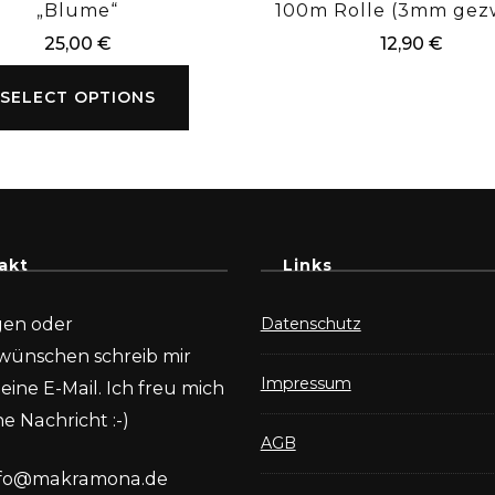
„Blume“
100m Rolle (3mm gezw
25,00
€
12,90
€
SELECT OPTIONS
akt
Links
gen oder
Datenschutz
wünschen schreib mir
Impressum
eine E-Mail. Ich freu mich
e Nachricht :-)
AGB
nfo@makramona.de