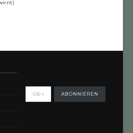
irnt)
Gib deine E-Mail-Adresse ein ...
ABONNIEREN